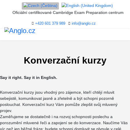
Oficiální certifikované Cambridge Exam Preparation centrum
+420 601 379 989
info@anglo.cz
Konverzační kurzy
Say it right. Say it in English.
Konverzační kurzy jsou vhodný pro zájemce, kteří chtějí mluvit
sebejistě, komunikovat jasně a zřetelně a být schopni pozorně
poslouchat. Konverzační kurz Vám pomůže zlepšit svůj mluvený
projev.
Zaměřujeme se dostatečně i na rozvoj schopnosti poslechu a
porozumění mluvené řeči a zapojení se do konverzace. Naučíme Vás
víc než jen běžné fráze: budete schopni domluvit se plynule v celé